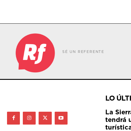
SÉ UN REFERENTE
LO ÚLT
La Sier
tendrá 
turístic