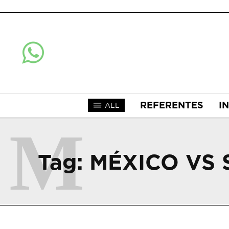
REFERENTES
I
ALL
M
Tag:
MÉXICO VS 