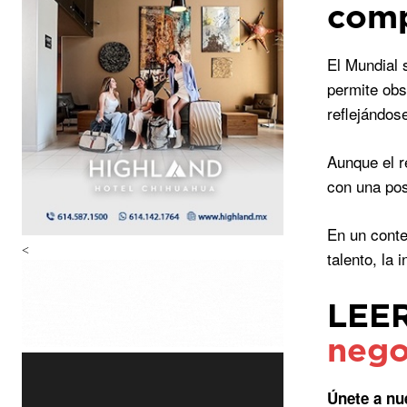
comp
El Mundial 
permite obs
reflejándos
Aunque el r
con una pos
En un conte
<
talento, la
LEE
nego
Únete a nu