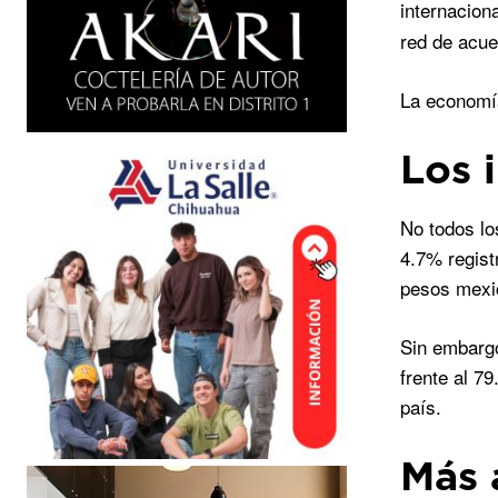
internacion
red de acue
La economía
Los 
No todos lo
4.7% regist
pesos mexic
Sin embargo
frente al 7
país.
Más 