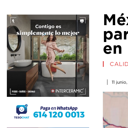
Méx
pa
en
CALI
11 junio