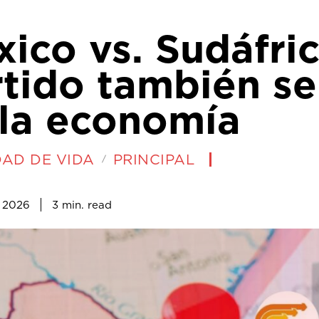
ico vs. Sudáfric
rtido también se
 la economía
DAD DE VIDA
PRINCIPAL
3
min.
, 2026
read