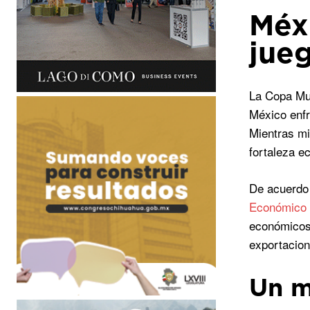
Méxi
jue
La Copa Mu
México enfr
Mientras mi
fortaleza 
De acuerdo
Económico 
económicos 
exportacion
Un m