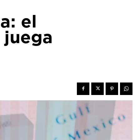
a: el
 juega