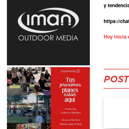
y tendenci
https://c
Hoy inicia
POST