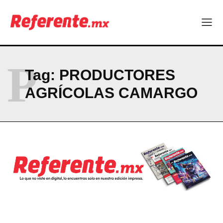
Linux nació como un hobby y hoy mueve la tecnología global
Más escuelas renovadas: fortalecen espacios para el regreso
a clases
¿Y si el futuro industrial de Chihuahua estuviera en el aire?
Los 40 ya no son la mitad de la vida: son el nuevo punto de
partida
P
Tag:
PRODUCTORES
AGRÍCOLAS CAMARGO
Company
ABOUT
CONTACT
PRIVACY POLICY
NEWSLETTER