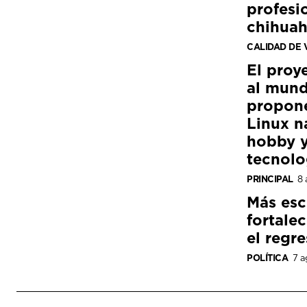
profesi
chihua
CALIDAD DE 
El proy
al mund
propon
Linux n
hobby y
tecnolo
PRINCIPAL
8 
Más esc
fortale
el regre
POLÍTICA
7 a