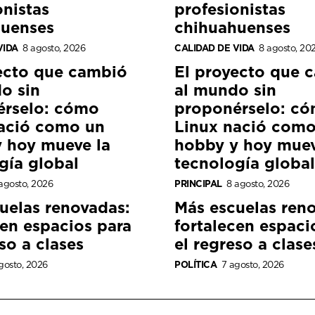
onistas
profesionistas
huenses
chihuahuenses
VIDA
8 agosto, 2026
CALIDAD DE VIDA
8 agosto, 20
ecto que cambió
El proyecto que 
o sin
al mundo sin
érselo: cómo
proponérselo: c
ació como un
Linux nació como
 hoy mueve la
hobby y hoy muev
gía global
tecnología global
agosto, 2026
PRINCIPAL
8 agosto, 2026
uelas renovadas:
Más escuelas ren
cen espacios para
fortalecen espaci
so a clases
el regreso a clase
gosto, 2026
POLÍTICA
7 agosto, 2026