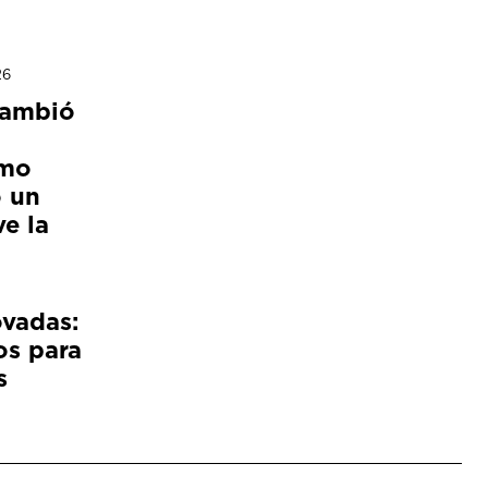
26
cambió
ómo
 un
e la
ovadas:
os para
s