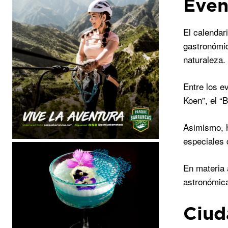
Even
El calendar
gastronómic
naturaleza.
Entre los e
Koen”, el “B
Asimismo, h
especiales 
En materia 
astronómica
Ciud