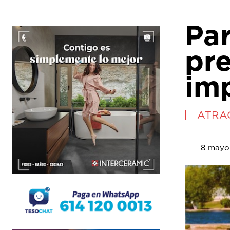
Pa
pr
im
ATRA
8 mayo