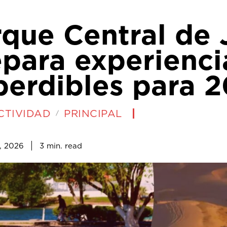
rque Central de 
epara experienci
perdibles para 
CTIVIDAD
PRINCIPAL
3
min.
, 2026
read