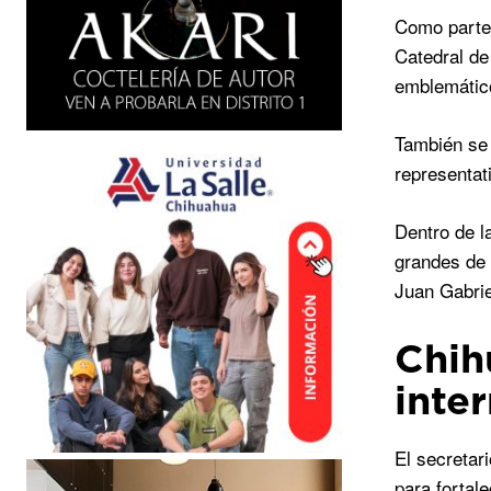
Como parte 
Catedral de
emblemátic
También se 
representati
Dentro de l
grandes de 
Juan Gabrie
Chih
inte
El secretar
para fortal