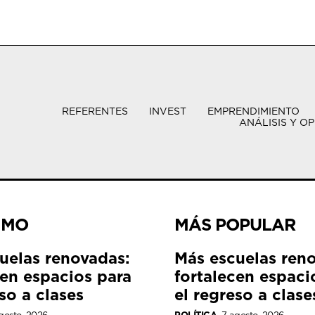
REFERENTES
INVEST
EMPRENDIMIENTO
ANÁLISIS Y OP
IMO
MÁS POPULAR
uelas renovadas:
Más escuelas ren
cen espacios para
fortalecen espaci
so a clases
el regreso a clase
gosto, 2026
POLÍTICA
7 agosto, 2026