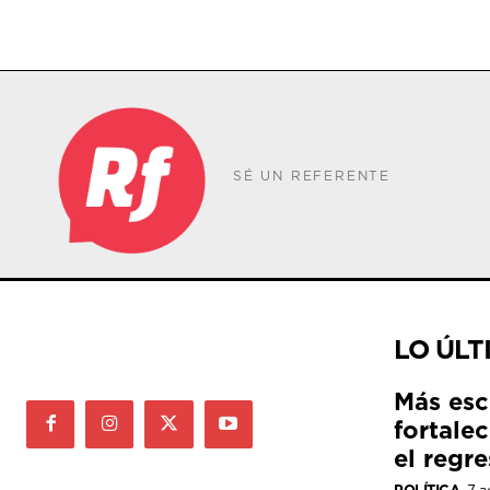
SÉ UN REFERENTE
LO ÚLT
Más esc
fortale
el regre
POLÍTICA
7 a