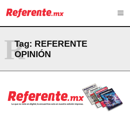
Technology
Vuela en el Parque Barrancas del Cobre: la experiencia
extrema que tienes que vivir al menos una vez en Chihuahua
BRIEF/ 10 DE AGOSTO 2026
R
Tag:
REFERENTE
Hormony, startup chihuahuense, es nominada a los MedTech
World Awards
OPINIÓN
Uno de cada cuatro trabajadores en Chihuahua no tiene estas
prestaciones
Becas internacionales abren nuevas oportunidades para
profesionistas chihuahuenses
Company
ABOUT
CONTACT