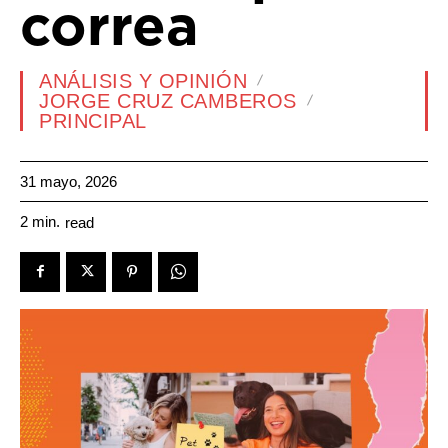
correa
ANÁLISIS Y OPINIÓN
JORGE CRUZ CAMBEROS
PRINCIPAL
31 mayo, 2026
2
min.
read