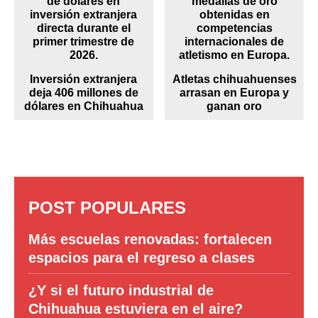
Inversión extranjera
Atletas chihuahuenses
deja 406 millones de
arrasan en Europa y
dólares en Chihuahua
ganan oro
POST POPULARES
Más escuelas renovadas: fortalecen
espacios para el regreso a clases
¿Y si el futuro industrial de
Chihuahua estuviera en el aire?