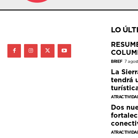
LO ÚLT
RESUM
COLUM
BRIEF
7 agos
La Sier
tendrá 
turístic
ATRACTIVIDA
Dos nue
fortalec
conecti
ATRACTIVIDA