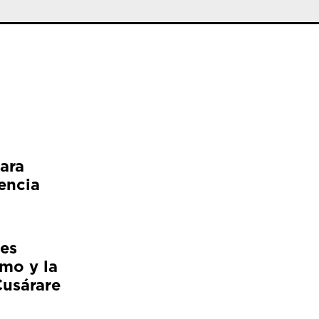
ara
encia
es
smo y la
Cusárare