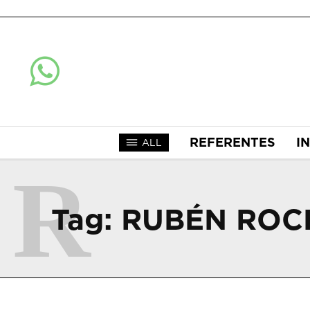
REFERENTES
I
ALL
R
Tag:
RUBÉN ROC