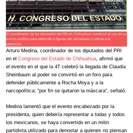
El coordinador de los diputados del PRI en Chihuahua cuestionó el uso de un
evento político para defender a figuras del oficialismo y criticar a la
oposición.
Arturo Medina, coordinador de los diputados del PRI
en el
Congreso del Estado de Chihuahua
, afirmó que
el evento en el que la 4T celebró la llegada de Claudia
Sheinbaum al poder se convirtió en un foro para
defender públicamente a Rocha Moya y a la
narcopolítica; “por fin se quitaron la máscara”, señaló.
Medina lamentó que el evento encabezado por la
presidenta, quien debería representar a todas y todos
los mexicanos, se haya convertido en un mitin
partidista utilizado para denostar a quienes no piensan