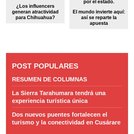
¿Los influencers
generan atractividad
El mundo invierte aquí:
para Chihuahua?
así se reparte la
apuesta
POST POPULARES
RESUMEN DE COLUMNAS
La Sierra Tarahumara tendrá una
experiencia turística única
Dos nuevos puentes fortalecen el
turismo y la conectividad en Cusárare