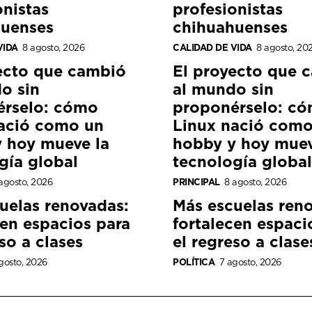
onistas
profesionistas
huenses
chihuahuenses
VIDA
8 agosto, 2026
CALIDAD DE VIDA
8 agosto, 20
ecto que cambió
El proyecto que 
o sin
al mundo sin
érselo: cómo
proponérselo: c
ació como un
Linux nació como
 hoy mueve la
hobby y hoy muev
gía global
tecnología global
agosto, 2026
PRINCIPAL
8 agosto, 2026
uelas renovadas:
Más escuelas ren
cen espacios para
fortalecen espaci
so a clases
el regreso a clase
gosto, 2026
POLÍTICA
7 agosto, 2026