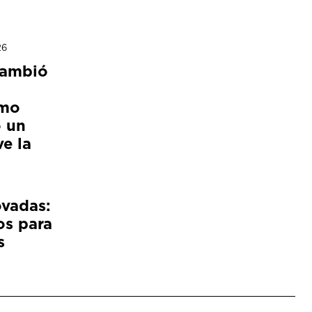
26
cambió
ómo
 un
e la
ovadas:
os para
s