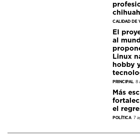
profesi
chihua
CALIDAD DE 
El proy
al mund
propon
Linux n
hobby y
tecnolo
PRINCIPAL
8 
Más esc
fortale
el regre
POLÍTICA
7 a