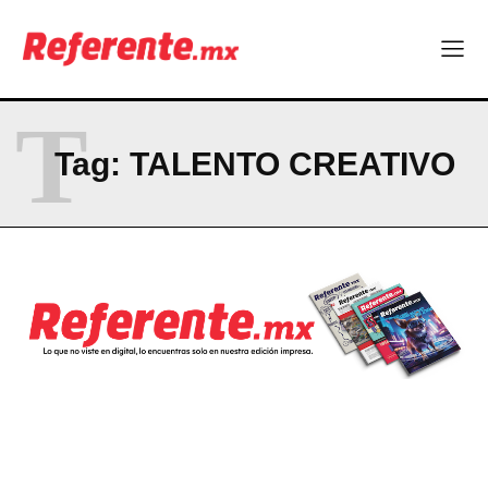
La Sierra Tarahumara tendrá una experiencia turística única
Company
T
ABOUT
Tag:
TALENTO CREATIVO
CONTACT
PRIVACY POLICY
NEWSLETTER