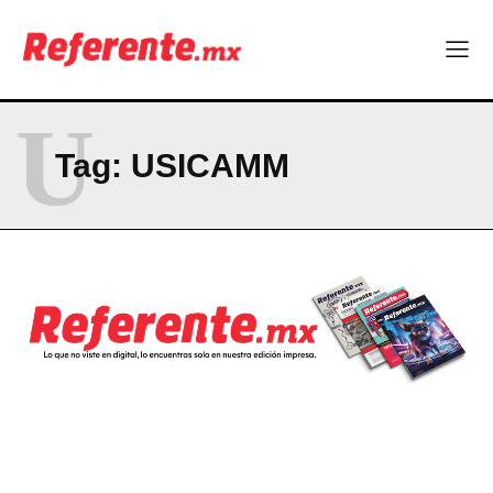
dormirse en sus laureles”
Seguridad y responsabilidad, en el centro del debate político
Company
U
Tag:
USICAMM
ABOUT
CONTACT
PRIVACY POLICY
NEWSLETTER