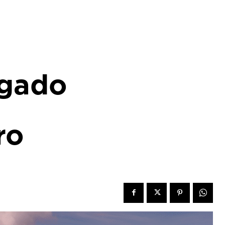
egado
ro