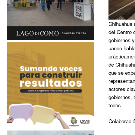
Chihuahua s
del Centro 
gobiernos y
uando habla
prácticament
de Chihuahu
que se expe
representan
actores cla
gobiernos, 
todos.
Colaboració