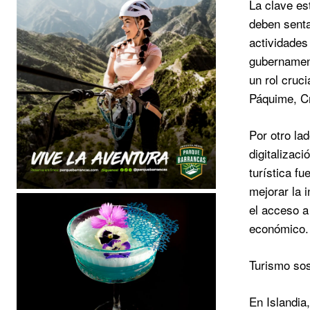
La clave es
deben senta
actividades
gubernament
un rol cruc
Páquime, Cr
Por otro la
digitalizac
turística fu
mejorar la i
el acceso a
económico.
Turismo sos
En Islandia