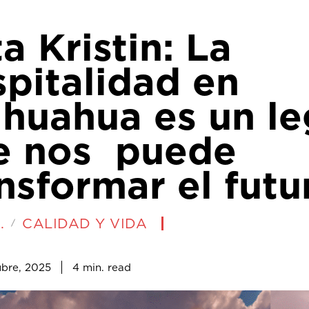
a Kristin: La
pitalidad en
ihuahua es un l
e nos puede
nsformar el futu
.
CALIDAD Y VIDA
4
min.
ubre, 2025
read