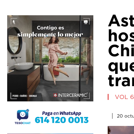
Ast
hos
Ch
qu
tra
VOL 6
20 oct