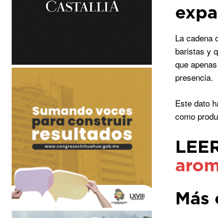
expa
La cadena d
baristas y 
que apenas 
presencia.
Este dato h
como produ
LEE
arom
Más 