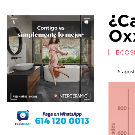
¿Ca
Ox
ECOS
5 agost