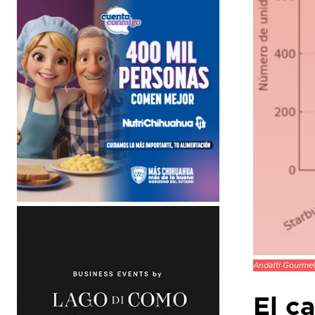
Andatti Gourmet 
El c