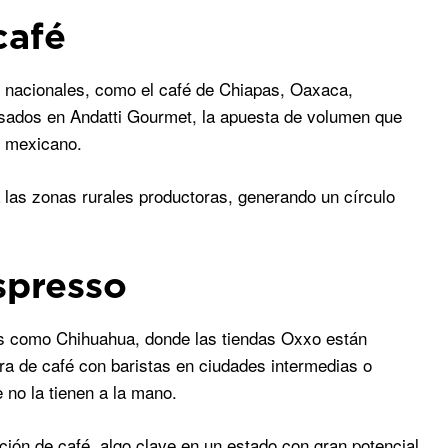
café
 nacionales, como el café de Chiapas, Oaxaca,
usados en Andatti Gourmet, la apuesta de volumen que
é mexicano.
ta las zonas rurales productoras, generando un círculo
spresso
dos como Chihuahua, donde las tiendas Oxxo están
ra de café con baristas en ciudades intermedias o
 no la tienen a la mano.
ión de café, algo clave en un estado con gran potencial