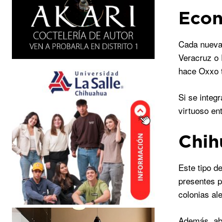
Econ
Cada nueva 
Veracruz o 
hace Oxxo t
Si se integ
virtuoso en
Chih
Este tipo d
presentes p
colonias al
Además, abr