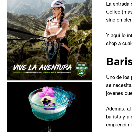
La entrada
Coffee (má
sino en ple
Y aquí lo i
shop a cual
Bari
Uno de los 
se necesita
jóvenes que
Además, al 
barista y a
emprendimi