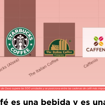
de Oxxo supera las 500 unidades y se posiciona entre las cadenas de café más import
afé es una bebida y es un