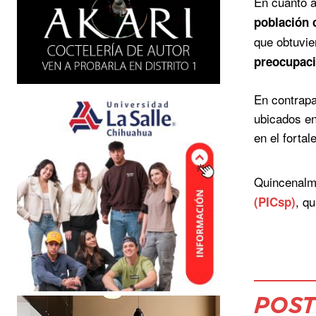
En cuanto a
población 
que obtuvi
preocupaci
En contrapa
ubicados en
en el forta
Quincenalme
, q
(PICsp)
POST