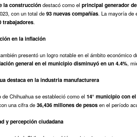
destacó como el
e la construcción
principal generador d
23, con un total de
. La mayoría de
93 nuevas compañías
.
0 trabajadores
ión en la inflación
ambién presentó un logro notable en el ámbito económico d
, mi
flación general en el municipio disminuyó en un 4.4%
a destaca en la industria manufacturera
o de Chihuahua se estableció como el
14° municipio con el
 con una cifra de
en el período ac
36,436 millones de pesos
ad y percepción ciudadana