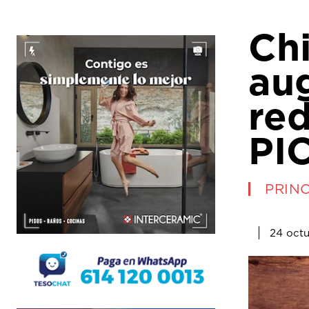
Chi
au
red
PI
PRINC
24 octu