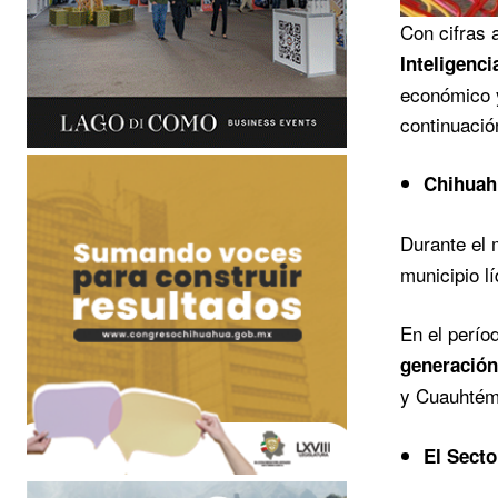
Con cifras 
Inteligenc
económico y
continuación
Chihuahu
Durante el
municipio l
En el perío
generació
y Cuauhté
El Secto