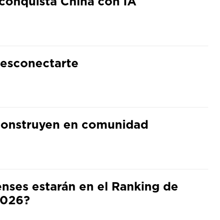
conquista China con IA
desconectarte
 construyen en comunidad
ses estarán en el Ranking de
2026?