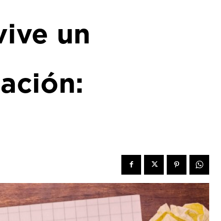
vive un
lación: