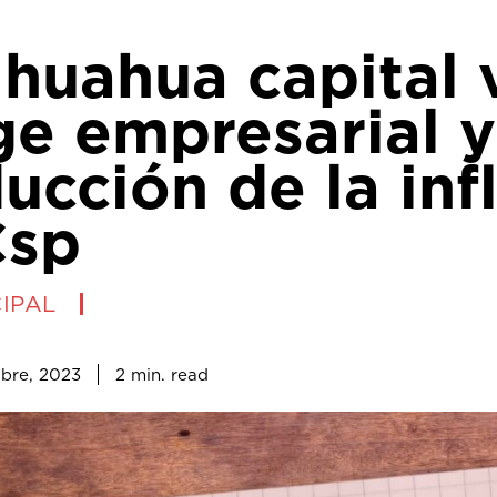
huahua capital 
ge empresarial y
ucción de la inf
Csp
IPAL
2
min.
bre, 2023
read