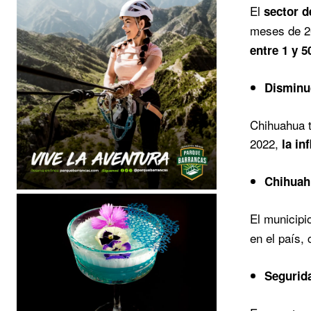
El
sector d
meses de 20
entre 1 y 5
Disminuc
Chihuahua t
2022,
la in
Chihuahu
El municipi
en el país,
Segurid