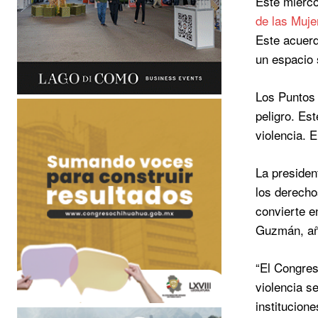
Este miérco
de las Muj
Este acuerd
un espacio 
Los Puntos 
peligro. Es
violencia. 
La presiden
los derecho
convierte e
Guzmán, aña
“El Congres
violencia s
institucione