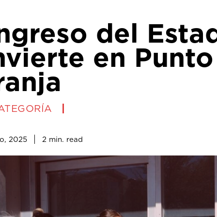
ngreso del Esta
nvierte en Punto
ranja
CATEGORÍA
2
min.
o, 2025
read