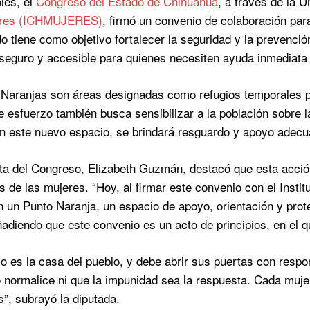
les, el
Congreso del Estado de Chihuahua
, a través de la 
eres (ICHMUJERES)
, firmó un convenio de colaboración para
o tiene como objetivo fortalecer la seguridad y la prevenció
seguro y accesible para quienes necesiten ayuda inmediata e
Naranjas son áreas designadas como refugios temporales p
te esfuerzo también busca sensibilizar a la población sobre 
En este nuevo espacio, se brindará resguardo y apoyo adecu
ta del Congreso, Elizabeth Guzmán, destacó que esta acció
s de las mujeres. “Hoy, al firmar este convenio con el Inst
n un Punto Naranja, un espacio de apoyo, orientación y prot
diendo que este convenio es un acto de principios, en el qu
o es la casa del pueblo, y debe abrir sus puertas con respo
e normalice ni que la impunidad sea la respuesta. Cada muje
s”, subrayó la diputada.