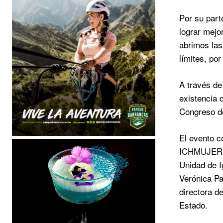
Por su part
lograr mejo
abrimos las
límites, po
A través de
existencia 
Congreso de
El evento c
ICHMUJERES;
Unidad de I
Verónica Pa
directora d
Estado.