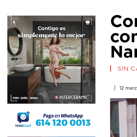
Co
co
Na
SIN 
12 marz