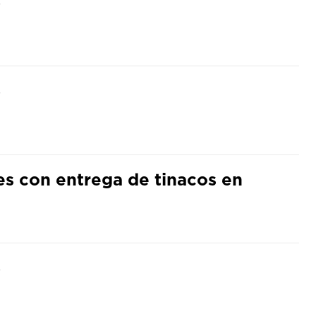
S
S
es con entrega de tinacos en
S