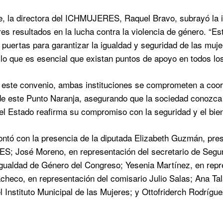
e, la directora del ICHMUJERES, Raquel Bravo, subrayó la im
res resultados en la lucha contra la violencia de género. “E
 puertas para garantizar la igualdad y seguridad de las muje
r lo que es esencial que existan puntos de apoyo en todos lo
 este convenio, ambas instituciones se comprometen a coord
de este Punto Naranja, asegurando que la sociedad conozca 
l Estado reafirma su compromiso con la seguridad y el bien
ontó con la presencia de la diputada Elizabeth Guzmán, pre
 José Moreno, en representación del secretario de Segurida
gualdad de Género del Congreso; Yesenia Martínez, en repre
checo, en representación del comisario Julio Salas; Ana T
el Instituto Municipal de las Mujeres; y Ottofriderch Rodrígu