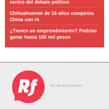
centro del debate político
Chihuahuense de 15 años conquista
China con IA
¿Tienes un emprendimiento? Podrías
ganar hasta 100 mil pesos
SÉ UN REFERENTE