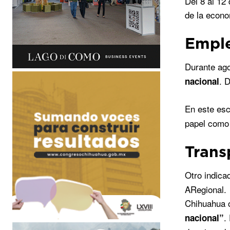
Del 8 al 12
de la econo
Emple
Durante ag
. 
nacional
En este es
papel como
Trans
Otro indica
ARegional.
Chihuahua o
.
nacional”