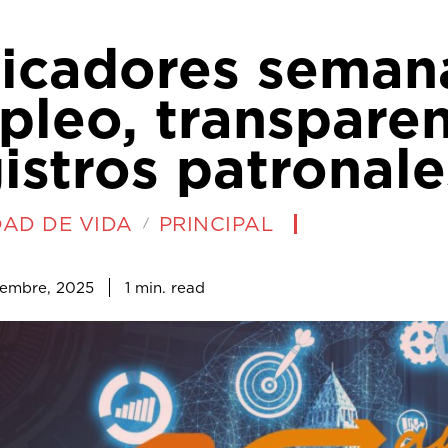
dicadores semana
leo, transparen
istros patronale
DAD DE VIDA
PRINCIPAL
1
min.
iembre, 2025
read