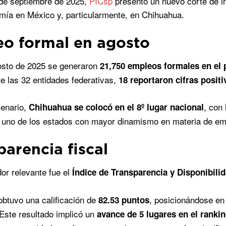
 de septiembre de 2025,
PICsp
presentó un nuevo corte de in
mía en México y, particularmente, en Chihuahua.
o formal en agosto
osto de 2025 se generaron
21,750 empleos formales en el 
De las 32 entidades federativas,
18 reportaron cifras positi
cenario,
, con
Chihuahua se colocó en el 8º lugar nacional
 uno de los estados con mayor dinamismo en materia de em
parencia fiscal
dor relevante fue el
Índice de Transparencia y Disponibilid
btuvo una calificación de
, posicionándose en
82.53 puntos
 Este resultado implicó un
avance de 5 lugares en el ranki