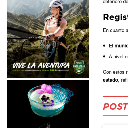
deterioro d
Regis
En cuanto 
El
munic
A nivel e
Con estos 
, re
estado
POST