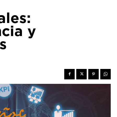
les:
cia y
s