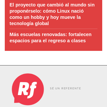
El proyecto que cambió al mundo sin
proponérselo: cómo Linux nació
como un hobby y hoy mueve la
tecnología global
Más escuelas renovadas: fortalecen
espacios para el regreso a clases
SÉ UN REFERENTE