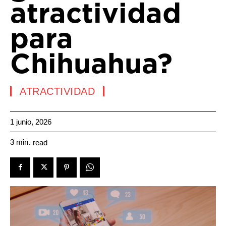
atractividad
para
Chihuahua?
ATRACTIVIDAD
1 junio, 2026
3
min.
read