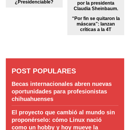
¿Presidenciable?
“Por fin se quitaron la
máscara”: lanzan
críticas a la 4T
POST POPULARES
Becas internacionales abren nuevas
oportunidades para profesionistas
chihuahuenses
El proyecto que cambió al mundo sin
proponérselo: cómo Linux nació
como un hobby y hoy mueve la