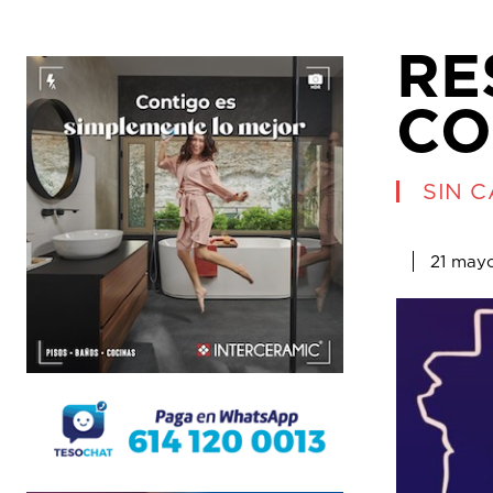
RE
CO
SIN 
21 may