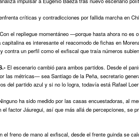
naliza impulsar a Eugenio Baeza tras nuevo escenario polít
nfrenta críticas y contradicciones por fallida marcha en C
Con el repliegue momentáneo —porque hasta ahora no es ofi
ía capitalina es interesante el reacomodo de fichas en More
 y contra un perfil como el exfiscal que traía números subi
El escenario cambió para ambos partidos. Desde el pani
S.-
 las métricas— sea Santiago de la Peña, secretario genera
os del partido azul y si no lo logra, todavía está Rafael L
inguno ha sido medido por las casas encuestadoras, al men
 el factor Jáuregui, así que más allá de percepciones, se p
 el freno de mano al exfiscal, desde el frente guinda se calc