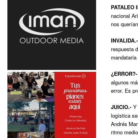
PATALEO I
nacional Ar
nos querían
INVALIDA.
respuesta d
mandataria 
¿ERROR?
algunos más
error. Es p
Y 
JUICIO.-
logística s
Andrés Manu
ritmo medio