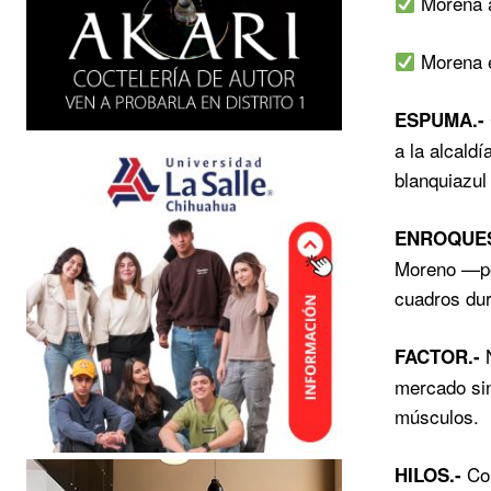
Morena a
Morena e
ESPUMA.-
a la alcald
blanquiazul
ENROQUE
Moreno —por
cuadros dur
N
FACTOR.-
mercado sin
músculos.
Con
HILOS.-