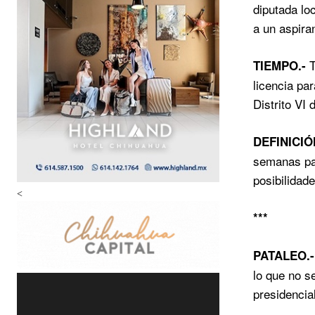
diputada lo
a un aspira
T
TIEMPO.-
licencia pa
Distrito VI
DEFINICIÓ
semanas pa
posibilidad
<
***
PATALEO.
lo que no s
presidencia