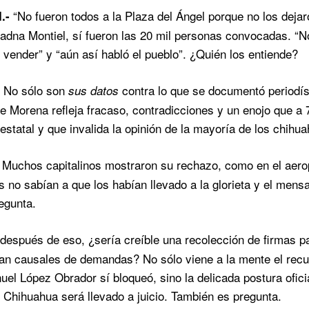
“No fueron todos a la Plaza del Ángel porque no los dejar
I.-
iadna Montiel, sí fueron las 20 mil personas convocadas. “No
 vender” y “aún así habló el pueblo”. ¿Quién los entiende?
No sólo son
contra lo que se documentó periodíst
-
sus datos
e Morena refleja fracaso, contradicciones y un enojo que a 7
estatal y que invalida la opinión de la mayoría de los chihu
Muchos capitalinos mostraron su rechazo, como en el aerop
-
 no sabían a que los habían llevado a la glorieta y el mens
regunta.
después de eso, ¿sería creíble una recolección de firmas p
ean causales de demandas? No sólo viene a la mente el rec
el López Obrador sí bloqueó, sino la delicada postura oficia
 Chihuahua será llevado a juicio. También es pregunta.