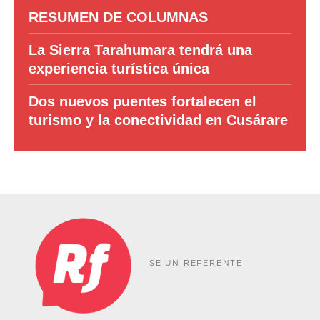
RESUMEN DE COLUMNAS
La Sierra Tarahumara tendrá una
experiencia turística única
Dos nuevos puentes fortalecen el
turismo y la conectividad en Cusárare
SÉ UN REFERENTE