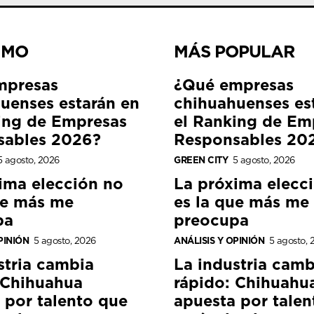
IMO
MÁS POPULAR
mpresas
¿Qué empresas
uenses estarán en
chihuahuenses es
ing de Empresas
el Ranking de Em
sables 2026?
Responsables 20
5 agosto, 2026
GREEN CITY
5 agosto, 2026
ima elección no
La próxima elecc
ue más me
es la que más me
pa
preocupa
PINIÓN
5 agosto, 2026
ANÁLISIS Y OPINIÓN
5 agosto, 
stria cambia
La industria camb
 Chihuahua
rápido: Chihuahu
 por talento que
apuesta por talen