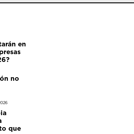
tarán en
presas
26?
ión no
2026
ia
a
to que