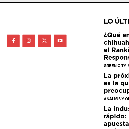
LO ÚLT
¿Qué e
chihuah
el Rank
Respon
GREEN CITY
La próx
es la q
preocu
ANÁLISIS Y O
La indu
rápido:
apuesta