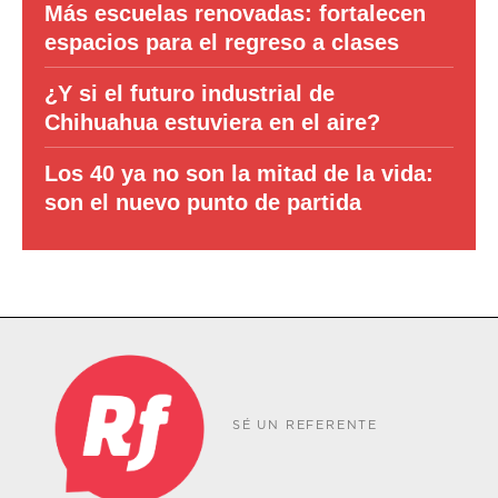
Más escuelas renovadas: fortalecen
espacios para el regreso a clases
¿Y si el futuro industrial de
Chihuahua estuviera en el aire?
Los 40 ya no son la mitad de la vida:
son el nuevo punto de partida
SÉ UN REFERENTE