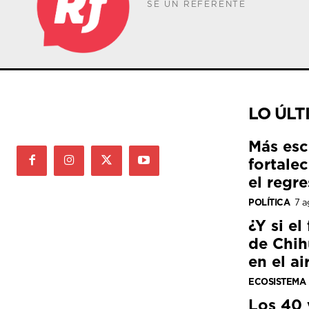
SÉ UN REFERENTE
LO ÚLT
Más esc
fortale
el regre
POLÍTICA
7 a
¿Y si el
de Chih
en el ai
ECOSISTEMA
Los 40 