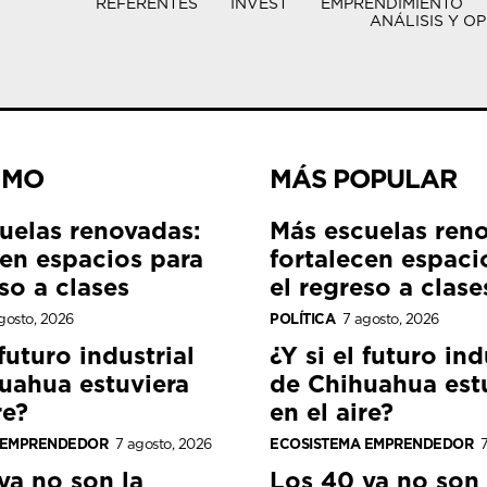
REFERENTES
INVEST
EMPRENDIMIENTO
ANÁLISIS Y OP
IMO
MÁS POPULAR
uelas renovadas:
Más escuelas ren
cen espacios para
fortalecen espaci
so a clases
el regreso a clase
gosto, 2026
POLÍTICA
7 agosto, 2026
 futuro industrial
¿Y si el futuro ind
uahua estuviera
de Chihuahua est
re?
en el aire?
 EMPRENDEDOR
7 agosto, 2026
ECOSISTEMA EMPRENDEDOR
7
ya no son la
Los 40 ya no son 