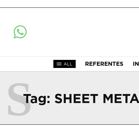
REFERENTES
I
ALL
S
Tag:
SHEET MET