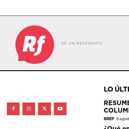
SÉ UN REFERENTE
LO ÚLT
RESUM
COLUM
BRIEF
6 agos
¿Qué e