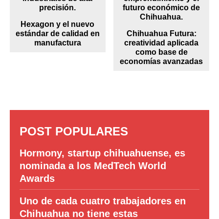
Hexagon y el nuevo
estándar de calidad en
Chihuahua Futura:
manufactura
creatividad aplicada
como base de
economías avanzadas
POST POPULARES
Hormony, startup chihuahuense, es
nominada a los MedTech World
Awards
Uno de cada cuatro trabajadores en
Chihuahua no tiene estas