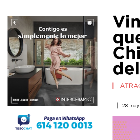
Vin
qu
Ch
del
ATRA
28 may