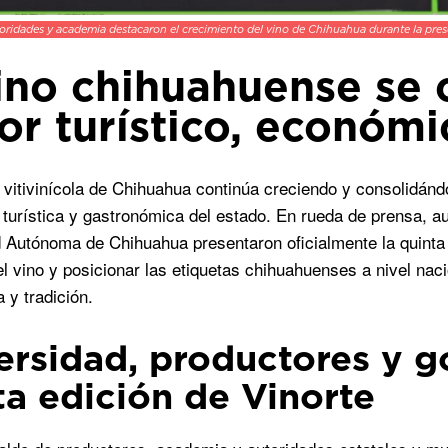
oridades y academia destacaron el crecimiento del vino de Chihuahua durante la pres
vino chihuahuense se
r turístico, económic
a vitivinícola de Chihuahua continúa creciendo y consolidá
turística y gastronómica del estado. En rueda de prensa, au
 Autónoma de Chihuahua presentaron oficialmente la quinta
del vino y posicionar las etiquetas chihuahuenses a nivel nac
 y tradición.
ersidad, productores y g
ta edición de Vinorte