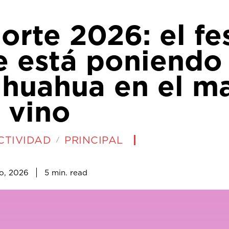
orte 2026: el fe
e está poniendo
ihuahua en el m
 vino
CTIVIDAD
PRINCIPAL
5
min.
o, 2026
read