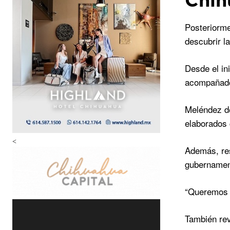
Posteriorme
descubrir l
Desde el in
acompañados
Meléndez de
elaborados 
<
Además, res
gubernament
“Queremos q
También rev