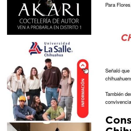
Para Flores
C
Señaló que 
chihuahuens
También des
convivencia
Cons
Chih