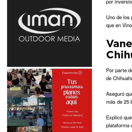
por inversi
Uno de los 
que en Vino
Vane
Chih
Por parte d
de Chihuahu
Aseguró que
más de 25 b
Explicó que
plataforma 