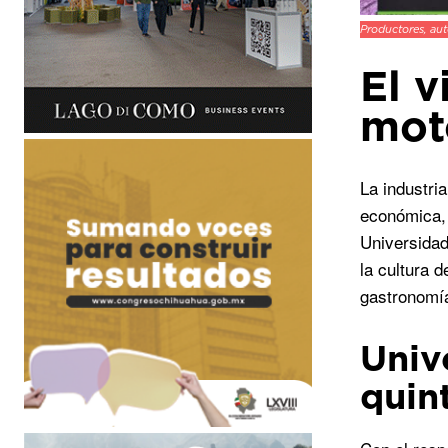
Productores, aut
El 
moto
La industri
económica, 
Universidad
la cultura 
gastronomía
Univ
quin