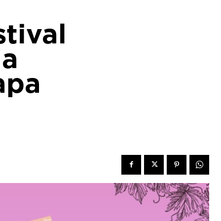
stival
 a
apa