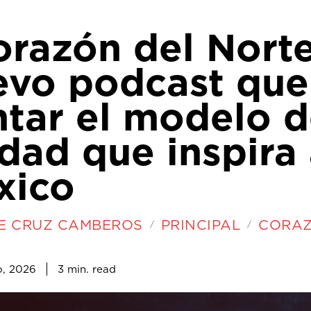
razón del Norte
evo podcast que
ntar el modelo 
dad que inspira
xico
E CRUZ CAMBEROS
PRINCIPAL
CORAZ
3
min.
o, 2026
read