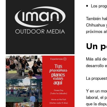
Los prog
También hab
Chihuahua y
próximos a
Un p
Más allá de
desarrollo 
La propuest
Y en un mom
laboral, el 
que la disp