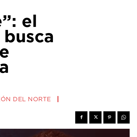
”: el
 busca
de
 a
ÓN DEL NORTE