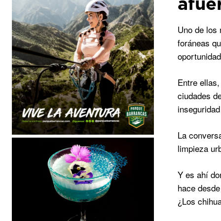
afue
Uno de los 
foráneas qu
oportunidad
Entre ellas
ciudades de
inseguridad
La convers
limpieza ur
Y es ahí do
hace desde 
¿Los chihua