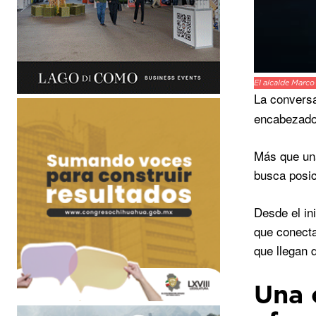
El alcalde Marco
La conversa
encabezado 
Más que una
busca posic
Desde el in
que conecta
que llegan 
Una 