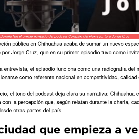
 Bonilla fue el primer invitado del podcast Corazón del Norte junto a Jorge Cruz.
ción pública en Chihuahua acaba de sumar un nuevo espaci
por Jorge Cruz, que en su primer episodio tuvo como invita
 entrevista, el episodio funciona como una radiografía del
ionarse como referente nacional en competitividad, calidad 
icio, el tono del podcast deja clara su narrativa: Chihuahua 
 con la percepción que, según relatan durante la charla, cad
desde otras partes del país.
ciudad que empieza a ve