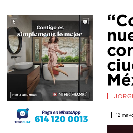
“Co
nu
co
ciu
Mé
JORG
12 may