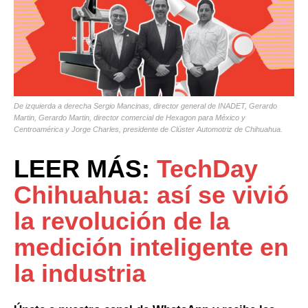
De izquierda a derecha Sergio Mancinas, director general de INADET, Gerardo
Martin, Gerardo Martin, director comercial de Hexagon para México y
Centroamérica y Jorge Charles, presidente de Clúster Automotriz de Chihuahua.
LEER MÁS:
TechDay
Chihuahua: así se vivió
la revolución de la
medición inteligente en
la industria