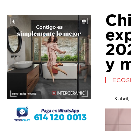
Ch
ex
202
y 
ECOS
3 abril