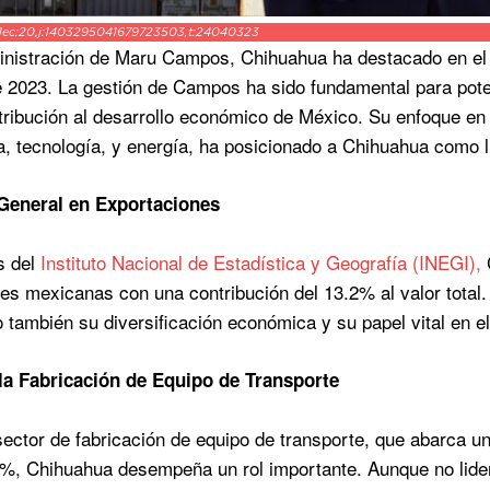
ec:20,j:1403295041679723503,t:24040323
inistración de Maru Campos, Chihuahua ha destacado en el 
e 2023. La gestión de Campos ha sido fundamental para poten
tribución al desarrollo económico de México. Su enfoque en 
, tecnología, y energía, ha posicionado a Chihuahua como l
General en Exportaciones
s del
Instituto Nacional de Estadística y Geografía (INEGI),
C
es mexicanas con una contribución del 13.2% al valor total. E
o también su diversificación económica y su papel vital en e
la Fabricación de Equipo de Transporte
sector de fabricación de equipo de transporte, que abarca u
%, Chihuahua desempeña un rol importante. Aunque no lidera