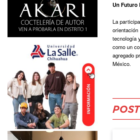
Un Futuro
La particip
orientación
tecnología 
como un com
agregado pr
México.
POST