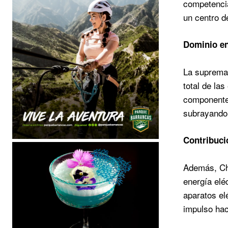
competencia
un centro d
Dominio en
La supremac
total de la
componentes
subrayando 
Contribuci
Además, Chi
energía elé
aparatos el
impulso hac