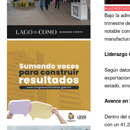
xr:d:DAGBTw051
Bajo la adm
trimestre d
notable con
manufactura
Liderazgo 
Según dato
exportacion
estado, sin
Avance en 
Dentro del 
con un 41.2