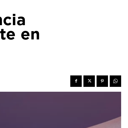
ncia
rte en