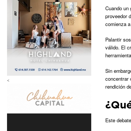
Cuando un g
proveedor d
comienza a 
Palantir so
válido. El c
herramient
Sin embargo
concentrar 
<
rendición d
¿Qué
Este debate