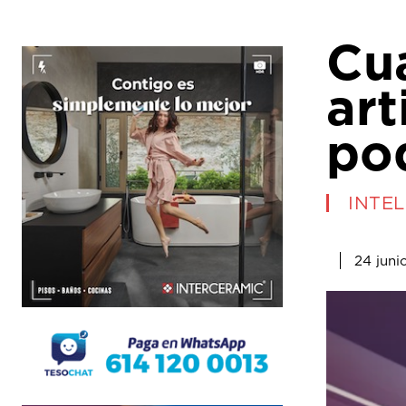
Cua
art
po
INTEL
24 juni