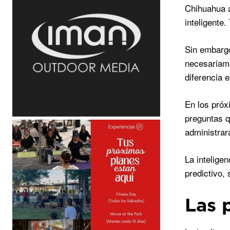
Chihuahua ap
inteligente
Sin embargo
necesariam
diferencia 
En los próx
preguntas q
administrar
La intelige
predictivo,
Las 