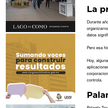
La p
Durante año
organizarno
datos signi
Pero esa hi
Hoy, alguna
aplicacione
corporacion
controla.
Pala
Palantir Te