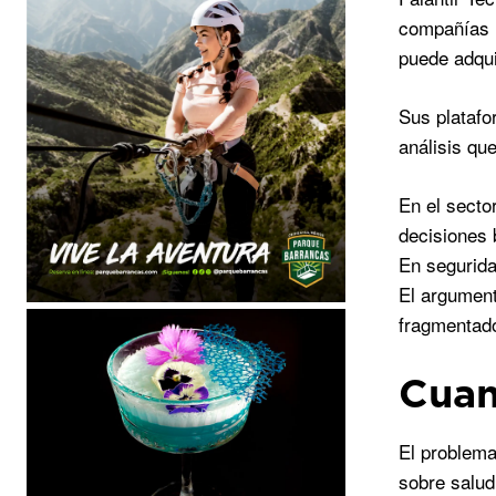
compañías m
puede adqui
Sus platafo
análisis qu
En el secto
decisiones 
En segurida
El argument
fragmentad
Cuan
El problema
sobre salud