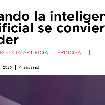
ndo la intelige
ificial se convie
der
IGENCIA ARTIFICIAL
PRINCIPAL
4
min.
o, 2026
read