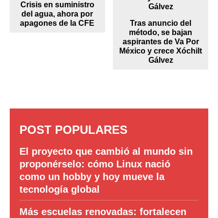
Crisis en suministro
del agua, ahora por
apagones de la CFE
Tras anuncio del
método, se bajan
aspirantes de Va Por
México y crece Xóchilt
Gálvez
POST POPULARES
El proyecto que cambió al mundo sin
proponérselo: cómo Linux nació
como un hobby y hoy mueve la
tecnología global
Más escuelas renovadas: fortalecen