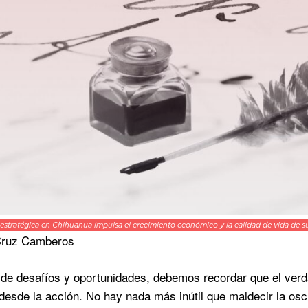
estratégica en Chihuahua impulsa el crecimiento económico y la calidad de vida de 
Cruz Camberos
de desafíos y oportunidades, debemos recordar que el verd
 desde la acción. No hay nada más inútil que maldecir la 