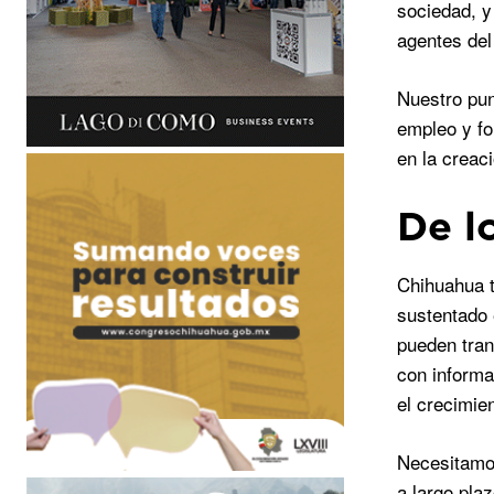
sociedad, y
agentes de
Nuestro pun
empleo y fo
en la creac
De l
Chihuahua t
sustentado 
pueden tra
con informa
el crecimie
Necesitamos
a largo pla