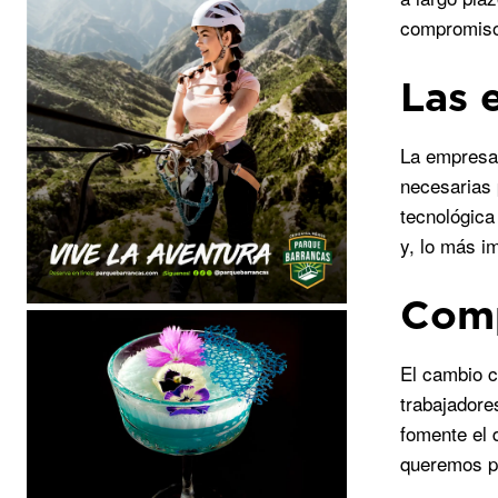
compromiso 
Las 
La empresa 
necesarias 
tecnológica
y, lo más i
Comp
El cambio c
trabajadore
fomente el 
queremos pa