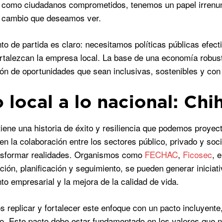
 como ciudadanos comprometidos, tenemos un papel irrenunci
l cambio que deseamos ver.
to de partida es claro: necesitamos políticas públicas efect
rtalezcan la empresa local. La base de una economía robusta
ión de oportunidades que sean inclusivas, sostenibles y con
o local a lo nacional: C
iene una historia de éxito y resiliencia que podemos proyect
en la colaboración entre los sectores público, privado y soc
nsformar realidades. Organismos como
FECHAC
,
Ficosec
, 
ción, planificación y seguimiento, se pueden generar iniciat
nto empresarial y la mejora de la calidad de vida.
 replicar y fortalecer este enfoque con un pacto incluyente
zo. Este pacto debe estar fundamentado en los valores que no