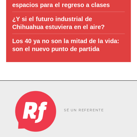
espacios para el regreso a clases
¿Y si el futuro industrial de
Chihuahua estuviera en el aire?
Los 40 ya no son la mitad de la vida:
son el nuevo punto de partida
SÉ UN REFERENTE