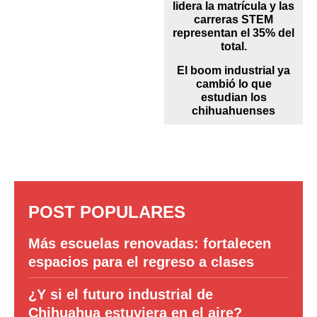
El boom industrial ya
cambió lo que
estudian los
chihuahuenses
POST POPULARES
Más escuelas renovadas: fortalecen
espacios para el regreso a clases
¿Y si el futuro industrial de
Chihuahua estuviera en el aire?