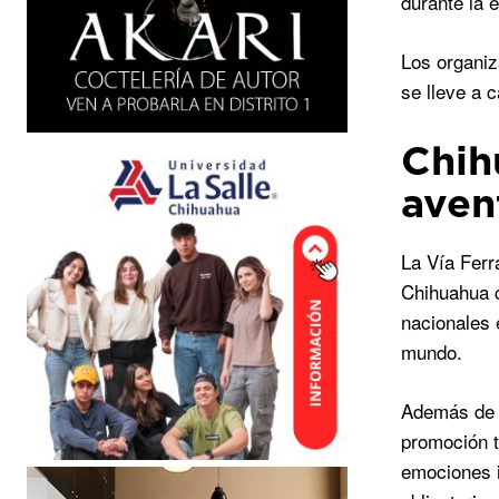
durante la 
Los organiz
se lleve a 
Chih
aven
La Vía Ferr
Chihuahua c
nacionales 
mundo.
Además de g
promoción t
emociones i