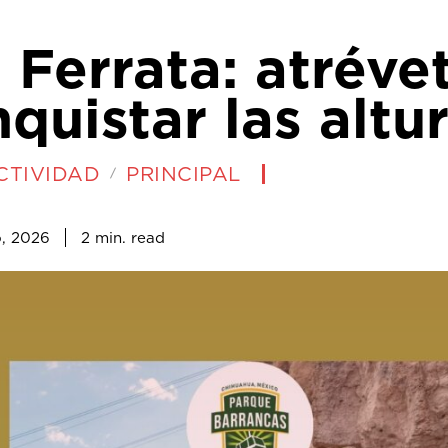
 Ferrata: atréve
quistar las altu
CTIVIDAD
PRINCIPAL
2
min.
o, 2026
read