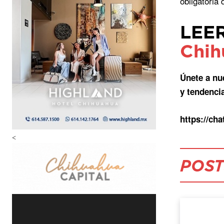
obligatoria 
LEE
Chih
Únete a nu
y tendenci
https://c
<
POST