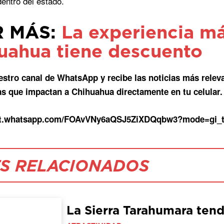
dentro del estado.
R MÁS:
La experiencia má
uahua tiene descuento
estro canal de WhatsApp y recibe las noticias más relev
as que impactan a Chihuahua directamente en tu celular.
hat.whatsapp.com/FOAvVNy6aQSJ5ZiXDQqbw3?mode=gi_
S RELACIONADOS
La Sierra Tarahumara tend