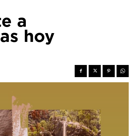
te a
ras hoy