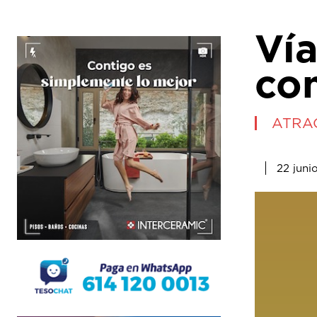
Vía
con
ATRA
22 juni