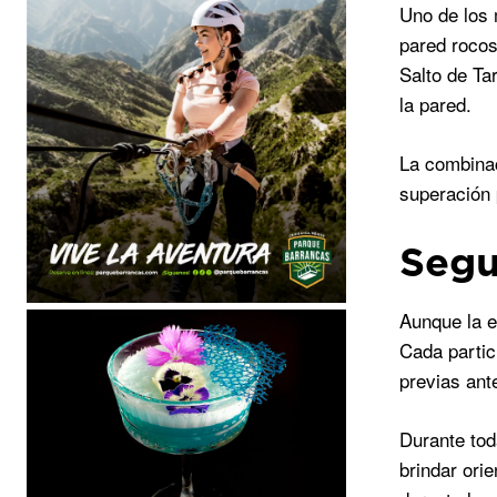
Uno de los 
pared rocos
Salto de Ta
la pared.
La combinac
superación 
Segu
Aunque la e
Cada partic
previas ant
Durante tod
brindar ori