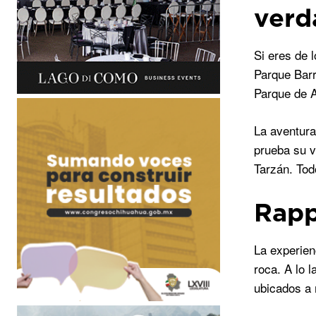
verd
Si eres de 
Parque Barr
Parque de A
La aventura
prueba su v
Tarzán. Tod
Rapp
La experien
roca. A lo l
ubicados a 