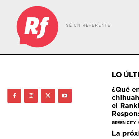
SÉ UN REFERENTE
LO ÚLT
¿Qué e
chihuah
el Rank
Respon
GREEN CITY
La próx