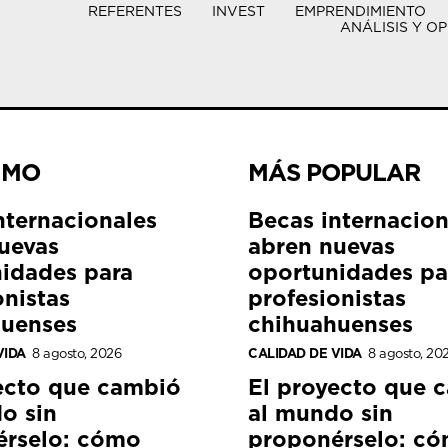
REFERENTES
INVEST
EMPRENDIMIENTO
ANÁLISIS Y OP
IMO
MÁS POPULAR
nternacionales
Becas internacion
uevas
abren nuevas
idades para
oportunidades pa
onistas
profesionistas
huenses
chihuahuenses
VIDA
8 agosto, 2026
CALIDAD DE VIDA
8 agosto, 20
ecto que cambió
El proyecto que 
o sin
al mundo sin
érselo: cómo
proponérselo: c