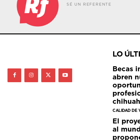
SÉ UN REFERENTE
LO ÚLT
Becas i
abren n
oportun
profesi
chihua
CALIDAD DE 
El proy
al mund
propon