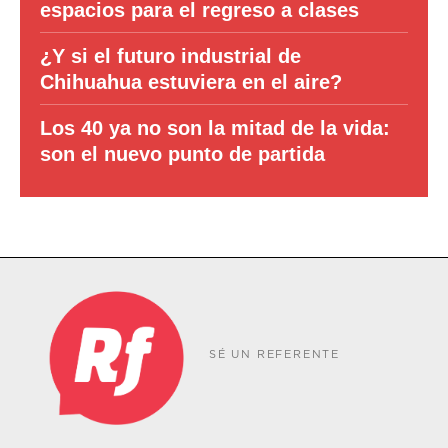
espacios para el regreso a clases
¿Y si el futuro industrial de
Chihuahua estuviera en el aire?
Los 40 ya no son la mitad de la vida:
son el nuevo punto de partida
SÉ UN REFERENTE