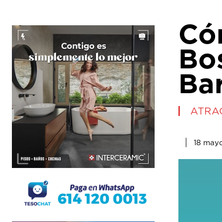
Có
Bo
Ba
ATRA
18 may