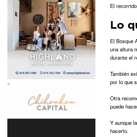
El recorrid
Lo q
El Bosque A
una altura 
durante el r
También exi
por lo que 
<
Otra recome
puede hacer
Y aunque la
hacerlo.