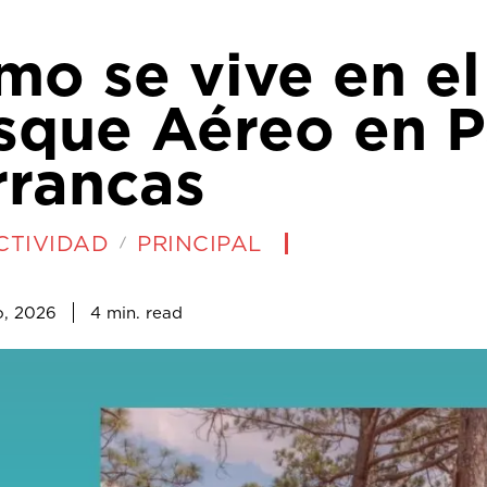
mo se vive en el
sque Aéreo en 
rrancas
CTIVIDAD
PRINCIPAL
4
min.
o, 2026
read