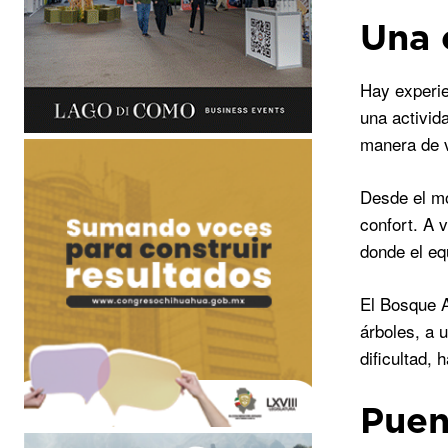
Una 
Hay experi
una activid
manera de v
Desde el mo
confort. A 
donde el eq
El Bosque A
árboles, a 
dificultad,
Puen