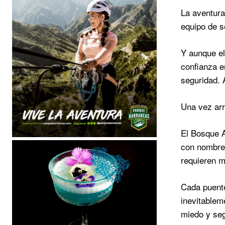
La aventura
equipo de s
Y aunque el
confianza e
seguridad. 
Una vez arr
El Bosque A
con nombres
requieren m
Cada puente
inevitablem
miedo y se