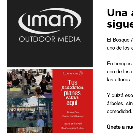
Una 
sigu
El Bosque A
uno de los 
En tiempos
uno de los 
las alturas.
Y quizá eso
árboles, si
comodidad.
Únete a nu