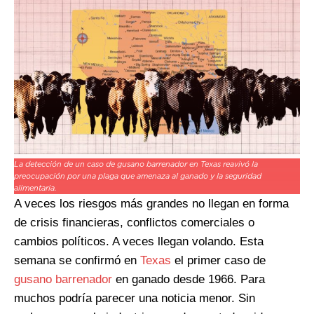
La detección de un caso de gusano barrenador en Texas reavivó la
preocupación por una plaga que amenaza al ganado y la seguridad
alimentaria.
A veces los riesgos más grandes no llegan en forma
de crisis financieras, conflictos comerciales o
cambios políticos. A veces llegan volando. Esta
semana se confirmó en
Texas
el primer caso de
gusano barrenador
en ganado desde 1966. Para
muchos podría parecer una noticia menor. Sin