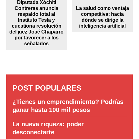
Diputada Xóchitl
Contreras anuncia
La salud como ventaja
respaldo total al
competitiva: hacia
Instituto Tesla y
dónde se dirige la
cuestiona resolución
inteligencia artificial
del juez José Chaparro
por favorecer a los
señalados
POST POPULARES
¿Tienes un emprendimiento? Podrías
ganar hasta 100 mil pesos
La nueva riqueza: poder
desconectarte