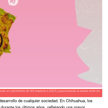
jando un crecimiento de 15% respecto a 2023 y posicionando al estado entre los
desarrollo de cualquier sociedad. En Chihuahua, los
 durante los últimos años, reflejando una mayor