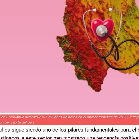
d de Chihuahua alcanzó 2,813 millones de pesos en el primer trimestre de 2026, refle
n per cápita del país.
blica sigue siendo uno de los pilares fundamentales para el 
stinados a este sector han mostrado una tendencia positiva