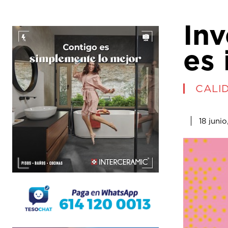
Inv
es 
CALI
18 juni