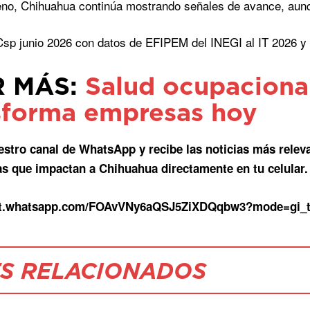
eno, Chihuahua continúa mostrando señales de avance, aunq
sp junio 2026 con datos de EFIPEM del INEGI al IT 2026
R MÁS:
Salud ocupacional
sforma empresas hoy
estro canal de WhatsApp y recibe las noticias más relev
as que impactan a Chihuahua directamente en tu celular.
hat.whatsapp.com/FOAvVNy6aQSJ5ZiXDQqbw3?mode=gi_
S RELACIONADOS