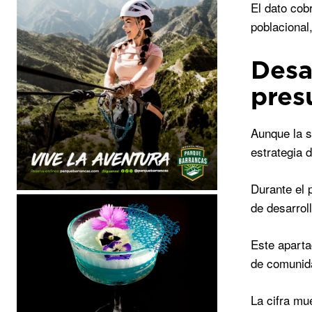
El dato cob
poblacional
Desa
pres
Aunque la s
estrategia d
Durante el 
de desarrol
Este aparta
de comunid
La cifra mu