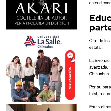
entendiendo
Educ
part
Otro de los
estatal.
La inversió
avanzada, l
Chihuahua.
Por su part
total, recu
Estas cifra