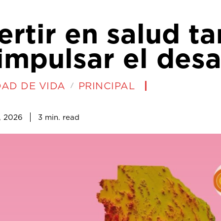
ertir en salud t
impulsar el des
DAD DE VIDA
PRINCIPAL
3
min.
o, 2026
read