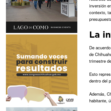
inversión e
contexto, t
presupuesta
La i
De acuerdo
de Chihuahu
trimestre d
Esto repres
dentro del 
Además, Chi
habitante, 