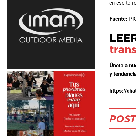
en ese terr
PIC
Fuente:
LEE
tran
Únete a nu
y tendenci
https://c
POST