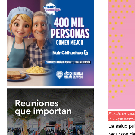
El gasto en salu
de mayor inversió
La salud pú
recursos de