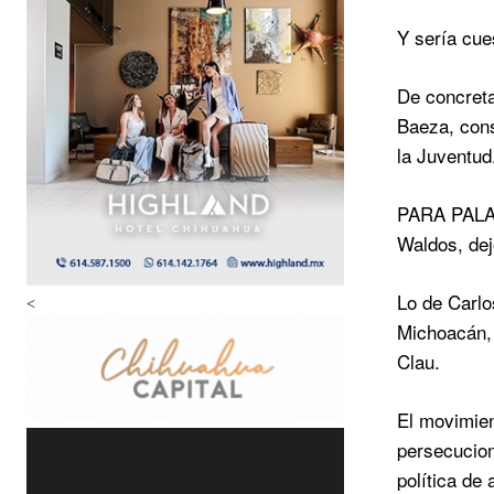
Y sería cue
De concreta
Baeza, cons
la Juventud
PARA PALAC
Waldos, dej
Lo de Carlo
<
Michoacán, 
Clau.
El movimien
persecucion
política de