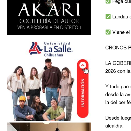
Pega dur
Landau d
Viene el 
CRONOS P
LA GOBERNA
2026 con la 
Y todo pare
desde la av
la del perifé
Desde luego
alcaldía.