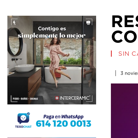
RE
CO
SIN 
3 novi