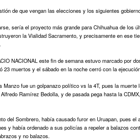
stión de que vengan las elecciones y los siguientes gobierno
rse, sería el proyecto más grande para Chihuahua de los ú
truyeron la Vialidad Sacramento, y precisamente en ese tie
.
IO NACIONAL este fin de semana estuvo marcado por dos t
ó 23 muertos y el sábado en la noche cerró con la ejecuci
s Manzo fue un golpanazo político vs la 4T, pues la muerte 
Alfredo Ramírez Bedolla​​, y de pasada pega hasta la CDMX, 
to del Sombrero, había causado furor en Uruapan, pues el a
es y había ordenado a sus policías a repeler a balazos contr
 abrazos y no balazos.