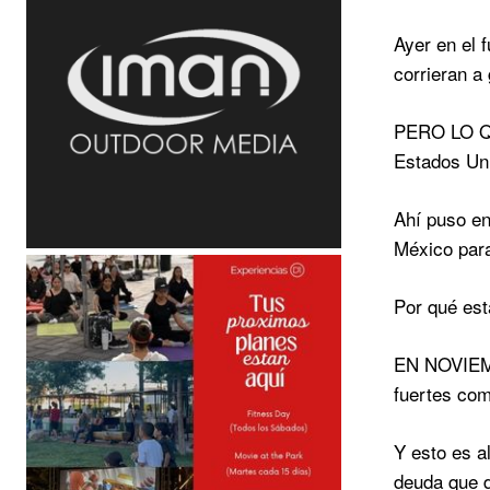
Ayer en el 
corrieran a 
PERO LO QU
Estados Un
Ahí puso en
México para
Por qué est
EN NOVIEMBR
fuertes com
Y esto es a
deuda que d