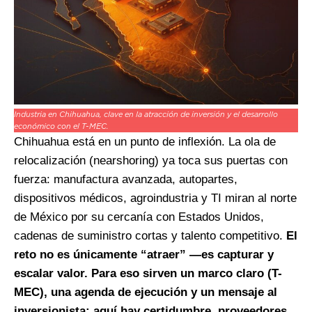
Industria en Chihuahua, clave en la atracción de inversión y el desarrollo
económico con el T-MEC.
Chihuahua está en un punto de inflexión. La ola de
relocalización (nearshoring) ya toca sus puertas con
fuerza: manufactura avanzada, autopartes,
dispositivos médicos, agroindustria y TI miran al norte
de México por su cercanía con Estados Unidos,
cadenas de suministro cortas y talento competitivo.
El
reto no es únicamente “atraer” —es capturar y
escalar valor. Para eso sirven un marco claro (T-
MEC), una agenda de ejecución y un mensaje al
inversionista: aquí hay certidumbre, proveedores