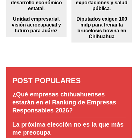
Unidad empresarial,
Diputados exigen 100
visión aeroespacial y
mdp para frenar la
futuro para Juárez
brucelosis bovina en
Chihuahua
POST POPULARES
¿Qué empresas chihuahuenses
estarán en el Ranking de Empresas
Responsables 2026?
La próxima elección no es la que más
me preocupa