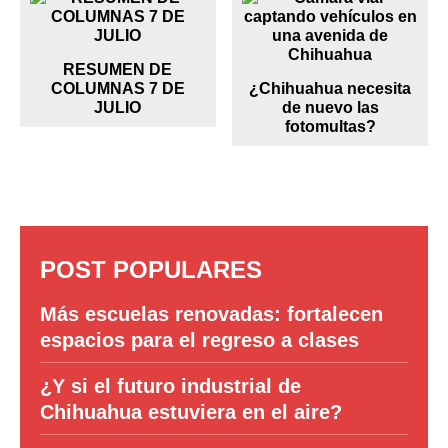
RESUMEN DE
COLUMNAS 7 DE
¿Chihuahua necesita
JULIO
de nuevo las
fotomultas?
POST POPULARES
Más escuelas renovadas: fortalecen
espacios para el regreso a clases
¿Y si el futuro industrial de
Chihuahua estuviera en el aire?