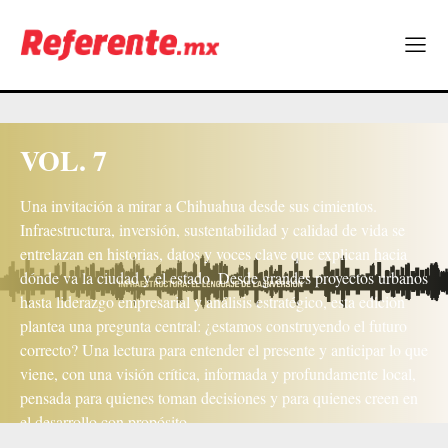
VOL. 7
Una invitación a mirar a Chihuahua desde sus cimientos.
Infraestructura, inversión, sustentabilidad y calidad de vida se
entrelazan en historias, datos y voces clave que explican hacia
dónde va la ciudad y el estado. Desde grandes proyectos urbanos
hasta liderazgo empresarial y análisis estratégico, esta edición
plantea una pregunta central: ¿estamos construyendo el futuro
correcto? Una lectura para entender el presente y anticipar lo que
viene, con una visión crítica, informada y profundamente local,
pensada para quienes toman decisiones y para quienes creen en
el desarrollo con propósito.