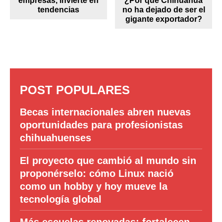
empresas, invierte en
¿Por qué Chihuahua
tendencias
no ha dejado de ser el
gigante exportador?
POST POPULARES
Becas internacionales abren nuevas
oportunidades para profesionistas
chihuahuenses
El proyecto que cambió al mundo sin
proponérselo: cómo Linux nació
como un hobby y hoy mueve la
tecnología global
Más escuelas renovadas: fortalecen